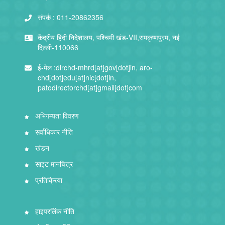
संपर्क :
011-20862356
केंद्रीय हिंदी निदेशालय, पश्चिमी खंड-VII,रामकृष्णपुरम, नई
दिल्ली-110066
ई-मेल :
dirchd-mhrd[at]gov[dot]in, aro-
chd[dot]edu[at]nic[dot]in,
patodirectorchd[at]gmail[dot]com
अभिगम्यता विवरण
सर्वाधिकार नीति
खंडन
साइट मानचित्र
प्रतिक्रिया
हाइपरलिंक नीति