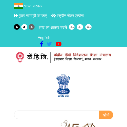
भारत सरकार
मुख्य सामग्री पर जाएं
स्क्रीन रीडर एक्सेस
A
A
A
शब्द का आकार बदलें
A-
A
A+
English
Search form
खोजे