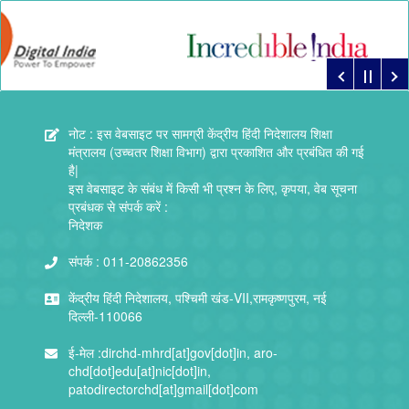
नोट : इस वेबसाइट पर सामग्री केंद्रीय हिंदी निदेशालय शिक्षा
मंत्रालय (उच्चतर शिक्षा विभाग) द्वारा प्रकाशित और प्रबंधित की गई
है|
इस वेबसाइट के संबंध में किसी भी प्रश्न के लिए, कृपया, वेब सूचना
प्रबंधक से संपर्क करें :
निदेशक
संपर्क :
011-20862356
केंद्रीय हिंदी निदेशालय, पश्चिमी खंड-VII,रामकृष्णपुरम, नई
दिल्ली-110066
ई-मेल :
dirchd-mhrd[at]gov[dot]in, aro-
chd[dot]edu[at]nic[dot]in,
patodirectorchd[at]gmail[dot]com