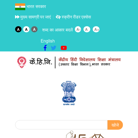
भारत सरकार
मुख्य सामग्री पर जाएं
स्क्रीन रीडर एक्सेस
A
A
A
शब्द का आकार बदलें
A-
A
A+
English
Search form
खोजे