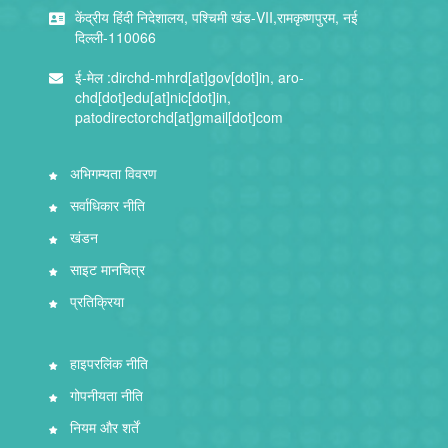
केंद्रीय हिंदी निदेशालय, पश्चिमी खंड-VII,रामकृष्णपुरम, नई
दिल्ली-110066
ई-मेल :
dirchd-mhrd[at]gov[dot]in, aro-
chd[dot]edu[at]nic[dot]in,
patodirectorchd[at]gmail[dot]com
अभिगम्यता विवरण
सर्वाधिकार नीति
खंडन
साइट मानचित्र
प्रतिक्रिया
हाइपरलिंक नीति
गोपनीयता नीति
नियम और शर्तें