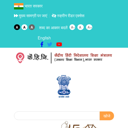
भारत सरकार
मुख्य सामग्री पर जाएं
स्क्रीन रीडर एक्सेस
A
A
A
शब्द का आकार बदलें
A-
A
A+
English
Search form
खोजे