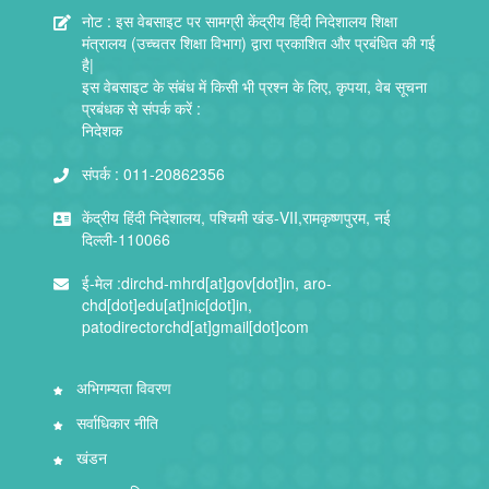
नोट : इस वेबसाइट पर सामग्री केंद्रीय हिंदी निदेशालय शिक्षा
मंत्रालय (उच्चतर शिक्षा विभाग) द्वारा प्रकाशित और प्रबंधित की गई
है|
इस वेबसाइट के संबंध में किसी भी प्रश्न के लिए, कृपया, वेब सूचना
प्रबंधक से संपर्क करें :
निदेशक
संपर्क :
011-20862356
केंद्रीय हिंदी निदेशालय, पश्चिमी खंड-VII,रामकृष्णपुरम, नई
दिल्ली-110066
ई-मेल :
dirchd-mhrd[at]gov[dot]in, aro-
chd[dot]edu[at]nic[dot]in,
patodirectorchd[at]gmail[dot]com
अभिगम्यता विवरण
सर्वाधिकार नीति
खंडन