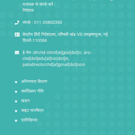
प्रबंधक से संपर्क करें :
निदेशक
संपर्क :
011-20862356
केंद्रीय हिंदी निदेशालय, पश्चिमी खंड-VII,रामकृष्णपुरम, नई
दिल्ली-110066
ई-मेल :
dirchd-mhrd[at]gov[dot]in, aro-
chd[dot]edu[at]nic[dot]in,
patodirectorchd[at]gmail[dot]com
अभिगम्यता विवरण
सर्वाधिकार नीति
खंडन
साइट मानचित्र
प्रतिक्रिया